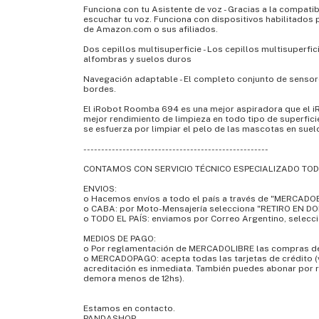
Funciona con tu Asistente de voz - Gracias a la compatib
escuchar tu voz. Funciona con dispositivos habilitado
de Amazon.com o sus afiliados.
Dos cepillos multisuperficie - Los cepillos multisuper
alfombras y suelos duros
Navegación adaptable - El completo conjunto de sensore
bordes.
El iRobot Roomba 694 es una mejor aspiradora que el 
mejor rendimiento de limpieza en todo tipo de superfici
se esfuerza por limpiar el pelo de las mascotas en suel
----------------------------------------------------
CONTAMOS CON SERVICIO TÉCNICO ESPECIALIZADO TO
ENVIOS:
o Hacemos envíos a todo el país a través de "MERCADOEN
o CABA: por Moto-Mensajería selecciona "RETIRO EN DO
o TODO EL PAÍS: enviamos por Correo Argentino, selecc
MEDIOS DE PAGO:
o Por reglamentación de MERCADOLIBRE las compras 
o MERCADOPAGO: acepta todas las tarjetas de crédito (v
acreditación es inmediata. También puedes abonar por r
demora menos de 12hs).
Estamos en contacto.
PANDASHOP