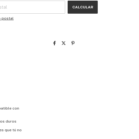
CALCULAR
o postal
patible con
elos duros
es que tú no