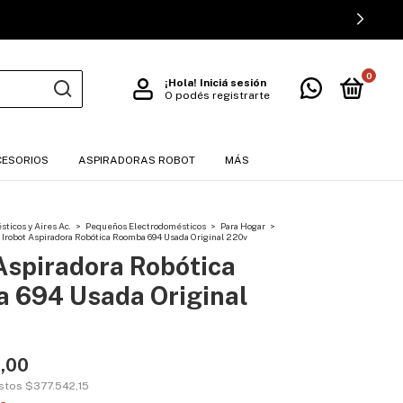
0
¡Hola!
Iniciá sesión
O podés registrarte
CESORIOS
ASPIRADORAS ROBOT
MÁS
ticos y Aires Ac.
>
Pequeños Electrodomésticos
>
Para Hogar
>
Irobot Aspiradora Robótica Roomba 694 Usada Original 220v
Aspiradora Robótica
 694 Usada Original
,00
estos
$377.542,15