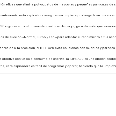
ción eficaz que elimina polvo, pelos de mascotas y pequeñas partículas de s
e autonomía, esta aspiradora asegura una limpieza prolongada en una sola c
 A20 regresa automáticamente a su base de carga, garantizando que siempre 
eles de succión--Normal, Turbo y Eco--para adaptar el rendimiento a tus nec
ores de alta precisión, el ILIFE A20 evita colisiones con muebles y parede
za efectiva con un bajo consumo de energía, la ILIFE A20 es una opción ecol
tivos, esta aspiradora es fácil de programar y operar, haciendo que la limpie