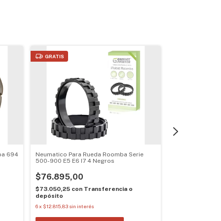
GRATIS
GRATIS
ba 694
Neumatico Para Rueda Roomba Serie
Aspiradora Trap
500-900 E5 E6 I7 4 Negros
100v/240v
$76.895,00
$771.758,0
o
$73.050,25
con
Transferencia o
$733.170,10
co
depósito
depósito
6
x
$12.815,83
sin interés
6
x
$128.626,33
sin 