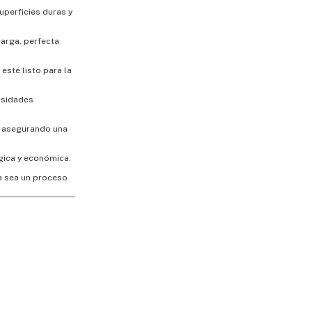
uperficies duras y
arga, perfecta
esté listo para la
esidades
s, asegurando una
ógica y económica.
za sea un proceso