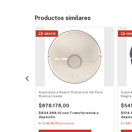
Productos similares
GRATIS
GR
obot Ilife V9e
Aspiradora Robot Roborock S6 Pure
Aspir
Blanca Usada
Negra
$878.178,00
$541
rencia o
$834.269,10
con
Transferencia o
$514.
depósito
depós
6
x
$146.363,00
sin interés
6
x
$90.1