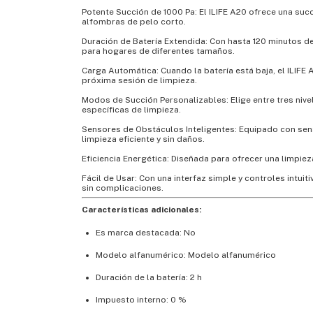
Potente Succión de 1000 Pa: El ILIFE A20 ofrece una suc
alfombras de pelo corto.
Duración de Batería Extendida: Con hasta 120 minutos d
para hogares de diferentes tamaños.
Carga Automática: Cuando la batería está baja, el ILIFE
próxima sesión de limpieza.
Modos de Succión Personalizables: Elige entre tres niv
específicas de limpieza.
Sensores de Obstáculos Inteligentes: Equipado con sens
limpieza eficiente y sin daños.
Eficiencia Energética: Diseñada para ofrecer una limpie
Fácil de Usar: Con una interfaz simple y controles intui
sin complicaciones.
Características adicionales:
Es marca destacada: No
Modelo alfanumérico: Modelo alfanumérico
Duración de la batería: 2 h
Impuesto interno: 0 %