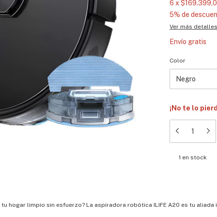
6
x
$169.399,
5% de descuen
Ver más detalle
Envío gratis
Color
¡No te lo pier
1
en stock
u hogar limpio sin esfuerzo? La aspiradora robótica ILIFE A20 es tu aliada i