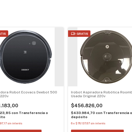
ATIS
GRATIS
adora Robot Ecovacs Deebot 500
Irobot Aspiradora Robótica Room
 220v
Usada Original 220v
.183,00
$456.826,00
123,85
con
Transferencia o
$433.984,70
con
Transferencia 
ito
depósito
97,17
sin interés
6
x
$76.137,67
sin interés