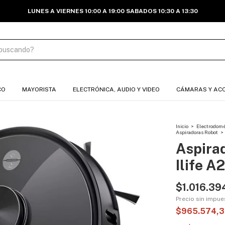
ENVÍOS A TODO EL PAÍS
CO
MAYORISTA
ELECTRÓNICA, AUDIO Y VIDEO
CÁMARAS Y AC
Inicio
>
Electrodomés
Aspiradoras Robot
>
Aspira
Ilife A
$1.016.39
Precio sin impu
$965.574,