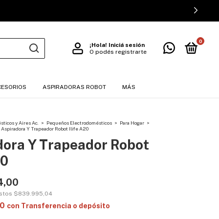
0
¡Hola!
Iniciá sesión
O podés registrarte
CESORIOS
ASPIRADORAS ROBOT
MÁS
ticos y Aires Ac.
>
Pequeños Electrodomésticos
>
Para Hogar
>
Aspiradora Y Trapeador Robot Ilife A20
dora Y Trapeador Robot
20
4,00
estos
$839.995,04
30
con
Transferencia o depósito