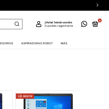
0
¡Hola!
Iniciá sesión
O podés registrarte
CESORIOS
ASPIRADORAS ROBOT
MÁS
GRATIS