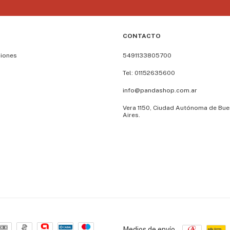
CONTACTO
ciones
5491133805700
Tel: 01152635600
info@pandashop.com.ar
Vera 1150, Ciudad Autónoma de Bu
Aires.
Medios de envío