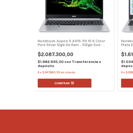
Notebo
Notebook Aspire 5 A515-55 15.6 Color
Plata 
Pure Silver 12gb De Ram - 512gb Ssd -
Intel Core I7
$1.6
$2.087.300,00
$1.53
$1.982.935,00
con
Transferencia o
depós
depósito
6
x
$269
6
x
$347.883,33
sin interés