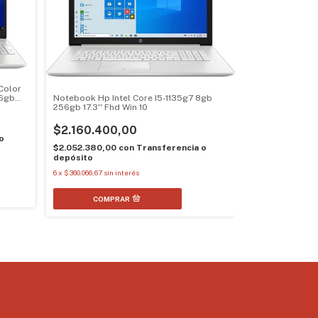
Color
Notebook Hp Intel Core I5-1135g7 8gb
56gb
256gb 17.3'' Fhd Win 10
$2.160.400,00
o
$2.052.380,00
con
Transferencia o
depósito
6
x
$360.066,67
sin interés