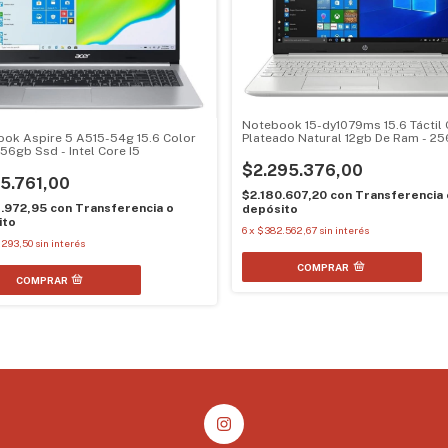
Notebook 15-dy1079ms 15.6 Táctil 
ok Aspire 5 A515-54g 15.6 Color
Plateado Natural 12gb De Ram - 2
256gb Ssd - Intel Core I5
Ssd - Intel Core I7
$2.295.376,00
15.761,00
$2.180.607,20
con
Transferencia 
4.972,95
con
Transferencia o
depósito
ito
6
x
$382.562,67
sin interés
.293,50
sin interés